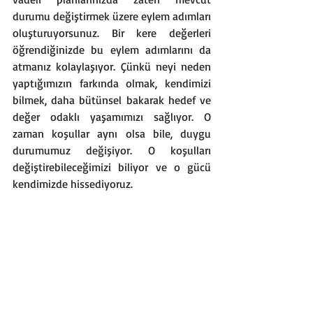
durumu değiştirmek üzere eylem adımları 
oluşturuyorsunuz. Bir kere değerleri 
öğrendiğinizde bu eylem adımlarını da 
atmanız kolaylaşıyor. Çünkü neyi neden 
yaptığımızın farkında olmak, kendimizi 
bilmek, daha bütünsel bakarak hedef ve 
değer odaklı yaşamımızı sağlıyor. O 
zaman koşullar aynı olsa bile, duygu 
durumumuz değişiyor. O koşulları 
değiştirebileceğimizi biliyor ve o gücü 
kendimizde hissediyoruz.
Siz de daha önce değerler çalışması 
yapmadıysanız daha fazla geç kalmayın 
derim ben. Kendinizi tanıyın, değerlerinizi 
keşfedin. Hayat amacınızı oluştururken, 
değerlerinizden ilhan alın. 
Sorularınız ve koçluk talepleriniz için 